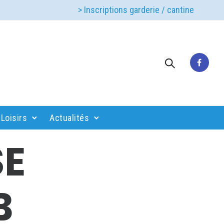
> Inscriptions garderie / cantine
Loisirs
Actualités
SE
B