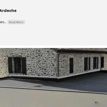
 Ardeche
es...
Read More.