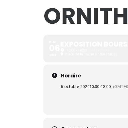
ORNIT
EXPOSITION BOURS
DIM
06
10:00 - 18:00
(GMT+02:00)
Place de la mairie 07380 Prades
OCT
Horaire
6 octobre 2024
10:00
-
18:00
(GMT+0