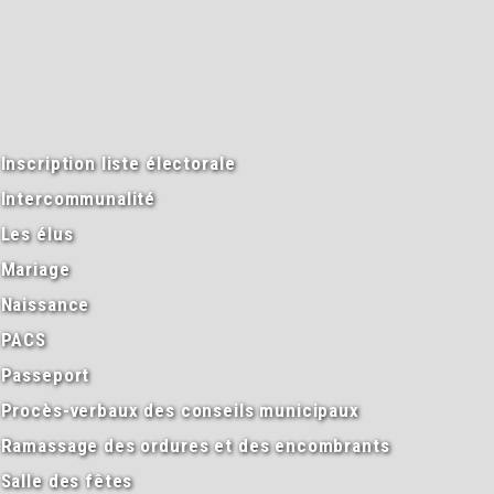
Inscription liste électorale
Intercommunalité
Les élus
Mariage
Naissance
PACS
Passeport
Procès-verbaux des conseils municipaux
Ramassage des ordures et des encombrants
Salle des fêtes