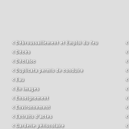
Débroussaillement et Emploi du feu
Décès
Déclaloc
Duplicata permis de conduire
Eau
En images
Enseignement
Environnement
Extraits d’actes
Garderie périscolaire