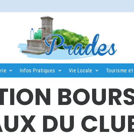
rie
Infos Pratiques
Vie Locale
Tourisme et 
TION BOUR
AUX DU CLU