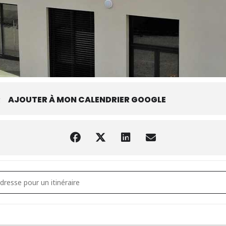
R
AJOUTER À MON CALENDRIER GOOGLE
ition bourse d'oiseaux du club ornithologique []