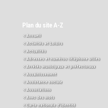
Plan du site A-Z
Accueil
Activités et Loisirs
Actualités
Adresses et numéros téléphone utiles
Arrêtés municipaux et préfectoraux
Assainissement
Assistance sociale
Associations
Avec des mots
Carte nationale d’identité