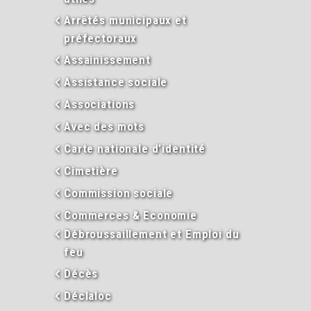
Arrêtés municipaux et
préfectoraux
Assainissement
Assistance sociale
Associations
Avec des mots
Carte nationale d’identité
Cimetière
Commission sociale
Commerces & Economie
Débroussaillement et Emploi du
feu
Décès
Déclaloc