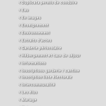
Duplicata permis de conduire
Eau
En images
Enseignement
Environnement
Extraits d’actes
Garderie périscolaire
Hébergement et taxe de séjour
Informations
Inscriptions garderie / cantine
Inscription liste électorale
Intercommunalité
Les élus
Mariage