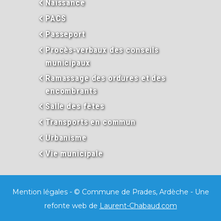
Naissance
PACS
Passeport
Procès-verbaux des conseils
municipaux
Ramassage des ordures et des
encombrants
Salle des fêtes
Transports en commun
Urbanisme
Vie municipale
Mention légales
- © Commune de Prades, Ardèche - Une
refonte web de
Laurent-Chabaud.com