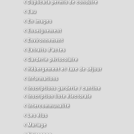
Duplicata permis de conduire
Eau
En images
Enseignement
Environnement
Extraits d’actes
Garderie périscolaire
Hébergement et taxe de séjour
Informations
Inscriptions garderie / cantine
Inscription liste électorale
Intercommunalité
Les élus
Mariage