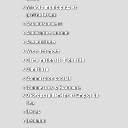
Arrêtés municipaux et
préfectoraux
Assainissement
Assistance sociale
Associations
Avec des mots
Carte nationale d’identité
Cimetière
Commission sociale
Commerces & Economie
Débroussaillement et Emploi du
feu
Décès
Déclaloc