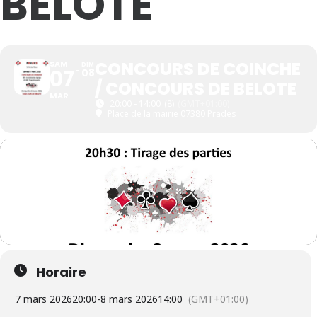
BELOTE
CONCOURS DE COINCHE
SAM
DIM
07
08
/ CONCOURS DE BELOTE
MAR
20:00 - 14:00
(8)
(GMT+01:00)
Place de la mairie 07380 Prades
Horaire
7 mars 2026
20:00
-
8 mars 2026
14:00
(GMT+01:00)