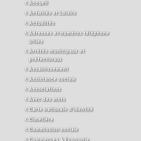
Accueil
Activités et Loisirs
Actualités
Adresses et numéros téléphone
utiles
Arrêtés municipaux et
préfectoraux
Assainissement
Assistance sociale
Associations
Avec des mots
Carte nationale d’identité
Cimetière
Commission sociale
Commerces & Economie