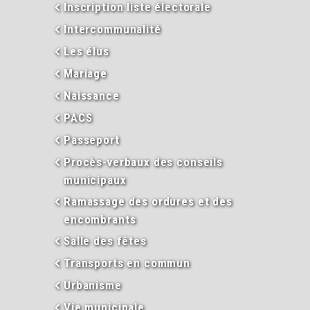
Inscription liste électorale
Intercommunalité
Les élus
Mariage
Naissance
PACS
Passeport
Procès-verbaux des conseils
municipaux
Ramassage des ordures et des
encombrants
Salle des fêtes
Transports en commun
Urbanisme
Vie municipale