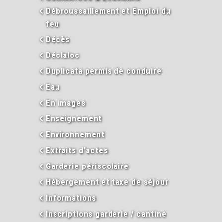
Débroussaillement et Emploi du
feu
Décès
Déclaloc
Duplicata permis de conduire
Eau
En images
Enseignement
Environnement
Extraits d’actes
Garderie périscolaire
Hébergement et taxe de séjour
Informations
Inscriptions garderie / cantine