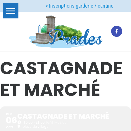
> Inscriptions garderie / cantine
CASTAGNADE
ET MARCHÉ
CASTAGNADE ET MARCHÉ
DIM
06
16:00 - 21:00
(GMT+02:00)
place du village
OCT