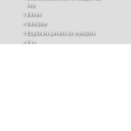
feu
Décès
Déclaloc
Duplicata permis de conduire
Eau
En images
Enseignement
Environnement
Extraits d’actes
Garderie périscolaire
Hébergement et taxe de séjour
Informations
Inscriptions garderie / cantine
Inscription liste électorale