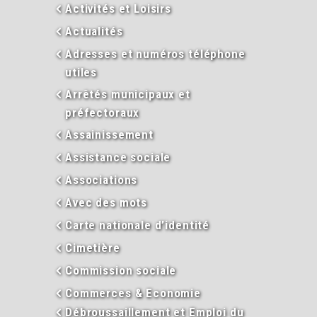
Activités et Loisirs
Actualités
Adresses et numéros téléphone
utiles
Arrêtés municipaux et
préfectoraux
Assainissement
Assistance sociale
Associations
Avec des mots
Carte nationale d’identité
Cimetière
Commission sociale
Commerces & Economie
Débroussaillement et Emploi du