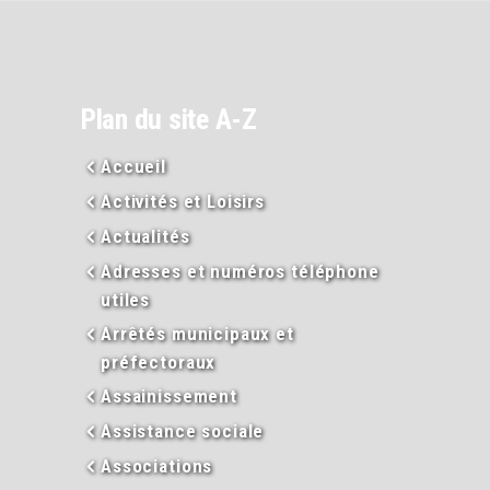
Plan du site A-Z
Accueil
Activités et Loisirs
Actualités
Adresses et numéros téléphone
utiles
Arrêtés municipaux et
préfectoraux
Assainissement
Assistance sociale
Associations