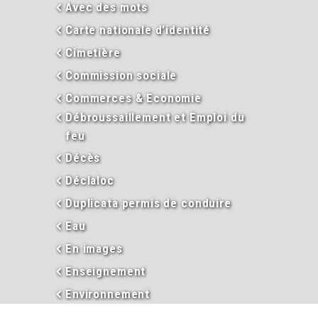
Avec des mots
Carte nationale d’identité
Cimetière
Commission sociale
Commerces & Economie
Débroussaillement et Emploi du
feu
Décès
Déclaloc
Duplicata permis de conduire
Eau
En images
Enseignement
Environnement
Extraits d’actes