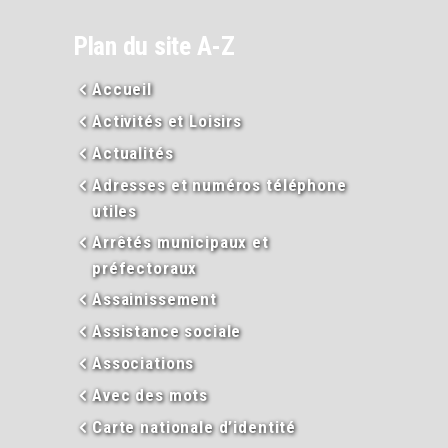
Plan du site A-Z
Accueil
Activités et Loisirs
Actualités
Adresses et numéros téléphone
utiles
Arrêtés municipaux et
préfectoraux
Assainissement
Assistance sociale
Associations
Avec des mots
Carte nationale d’identité