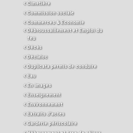
Cimetière
Commission sociale
Commerces & Economie
Débroussaillement et Emploi du
feu
Décès
Déclaloc
Duplicata permis de conduire
Eau
En images
Enseignement
Environnement
Extraits d’actes
Garderie périscolaire
Hébergement et taxe de séjour