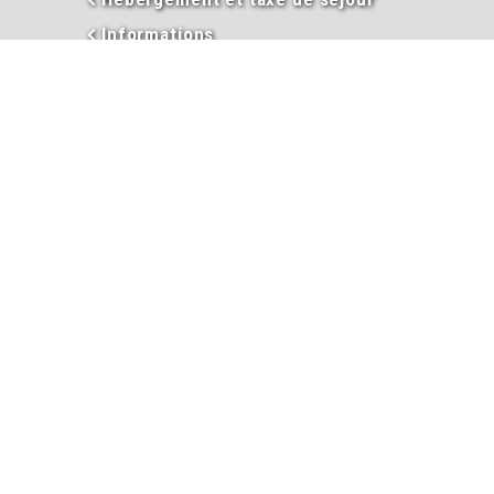
Informations
Inscriptions garderie / cantine
Inscription liste électorale
Intercommunalité
Les élus
Mariage
Naissance
PACS
Passeport
Procès-verbaux des conseils
municipaux
Ramassage des ordures et des
encombrants
Salle des fêtes