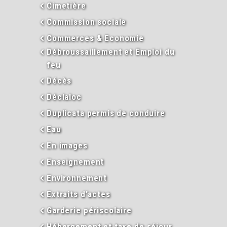
Cimetière
Commission sociale
Commerces & Economie
Débroussaillement et Emploi du
feu
Décès
Déclaloc
Duplicata permis de conduire
Eau
En images
Enseignement
Environnement
Extraits d’actes
Garderie périscolaire
Hébergement et taxe de séjour