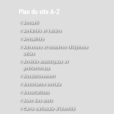
Plan du site A-Z
Accueil
Activités et Loisirs
Actualités
Adresses et numéros téléphone
utiles
Arrêtés municipaux et
préfectoraux
Assainissement
Assistance sociale
Associations
Avec des mots
Carte nationale d’identité