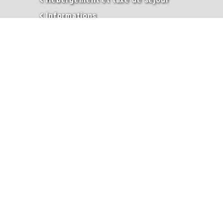
Informations
Inscriptions garderie / cantine
Inscription liste électorale
Intercommunalité
Les élus
Mariage
Naissance
PACS
Passeport
Procès-verbaux des conseils
municipaux
Ramassage des ordures et des
encombrants
Salle des fêtes