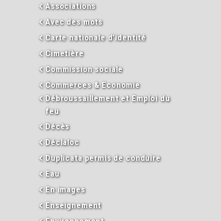
Associations
Avec des mots
Carte nationale d’identité
Cimetière
Commission sociale
Commerces & Economie
Débroussaillement et Emploi du
feu
Décès
Déclaloc
Duplicata permis de conduire
Eau
En images
Enseignement
Environnement