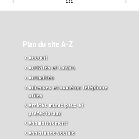
Plan du site A-Z
Accueil
Activités et Loisirs
Actualités
Adresses et numéros téléphone
utiles
Arrêtés municipaux et
préfectoraux
Assainissement
Assistance sociale