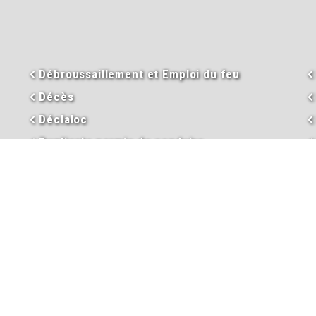
Débroussaillement et Emploi du feu
Décès
Déclaloc
Duplicata permis de conduire
Eau
En images
Enseignement
Environnement
Extraits d’actes
Garderie périscolaire
Hébergement et taxe de séjour