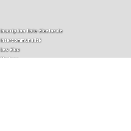
Inscription liste électorale
Intercommunalité
Les élus
Mariage
Naissance
PACS
Passeport
Procès-verbaux des conseils municipaux
Ramassage des ordures et des encombrants
Salle des fêtes
Transports en commun