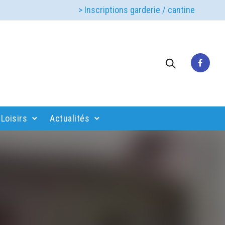
> Inscriptions garderie / cantine
Loisirs
Actualités