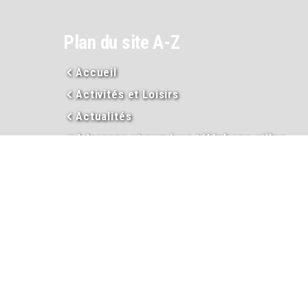
Plan du site A-Z
Accueil
Activités et Loisirs
Actualités
Adresses et numéros téléphone utiles
Arrêtés municipaux et préfectoraux
Assainissement
Assistance sociale
Associations
Avec des mots
Carte nationale d’identité
Cimetière