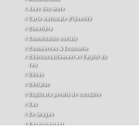
Avec des mots
Carte nationale d’identité
Cimetière
Commission sociale
Commerces & Economie
Débroussaillement et Emploi du
feu
Décès
Déclaloc
Duplicata permis de conduire
Eau
En images
Enseignement
Environnement