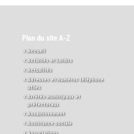
Plan du site A-Z
Accueil
Activités et Loisirs
Actualités
Adresses et numéros téléphone
utiles
Arrêtés municipaux et
préfectoraux
Assainissement
Assistance sociale
Associations