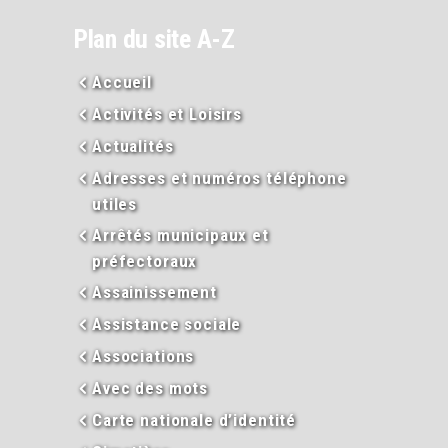
Plan du site A-Z
Accueil
Activités et Loisirs
Actualités
Adresses et numéros téléphone
utiles
Arrêtés municipaux et
préfectoraux
Assainissement
Assistance sociale
Associations
Avec des mots
Carte nationale d’identité