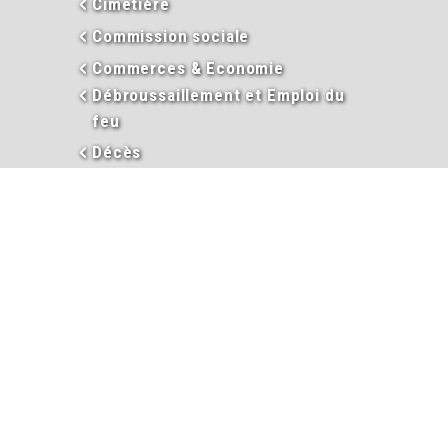
Cimetière
Commission sociale
Commerces & Economie
Débroussaillement et Emploi du
feu
Décès
Déclaloc
Duplicata permis de conduire
Eau
En images
Enseignement
Environnement
Extraits d’actes
Garderie périscolaire
Hébergement et taxe de séjour