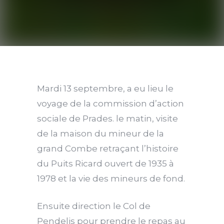
Mardi 13 septembre, a eu lieu le
voyage de la commission d’action
sociale de Prades. le matin, visite
de la maison du mineur de la
grand Combe retraçant l’histoire
du Puits Ricard ouvert de 1935 à
1978 et la vie des mineurs de fond.
Ensuite direction le Col de
Pendelis pour prendre le repas au