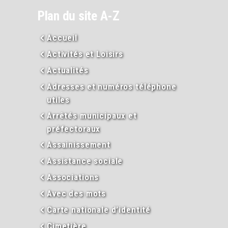
Plan du site A-Z
Accueil
Activités et Loisirs
Actualités
Adresses et numéros téléphone
utiles
Arrêtés municipaux et
préfectoraux
Assainissement
Assistance sociale
Associations
Avec des mots
Carte nationale d’identité
Cimetière