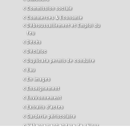
Commission sociale
Commerces & Economie
Débroussaillement et Emploi du
feu
Décès
Déclaloc
Duplicata permis de conduire
Eau
En images
Enseignement
Environnement
Extraits d’actes
Garderie périscolaire
Hébergement et taxe de séjour