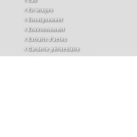
En images
Enseignement
Environnement
Extraits d’actes
Garderie périscolaire
Hébergement et taxe de séjour
Informations
Inscriptions garderie / cantine
Inscription liste électorale
Intercommunalité
Les élus
Mariage
Naissance
PACS