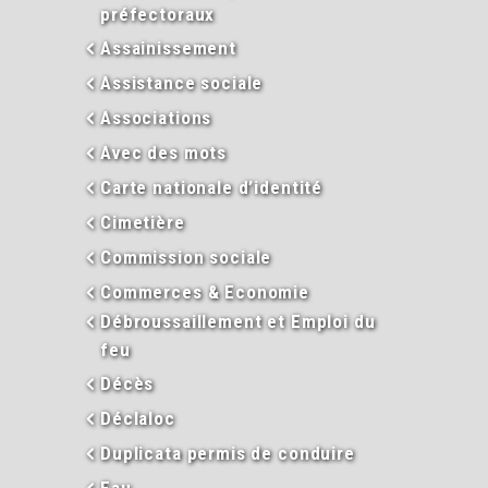
préfectoraux
Assainissement
Assistance sociale
Associations
Avec des mots
Carte nationale d’identité
Cimetière
Commission sociale
Commerces & Economie
Débroussaillement et Emploi du
feu
Décès
Déclaloc
Duplicata permis de conduire
Eau