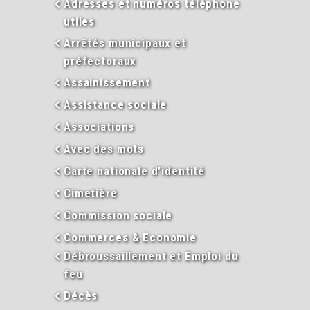
Adresses et numéros téléphone
utiles
Arrêtés municipaux et
préfectoraux
Assainissement
Assistance sociale
Associations
Avec des mots
Carte nationale d’identité
Cimetière
Commission sociale
Commerces & Economie
Débroussaillement et Emploi du
feu
Décès