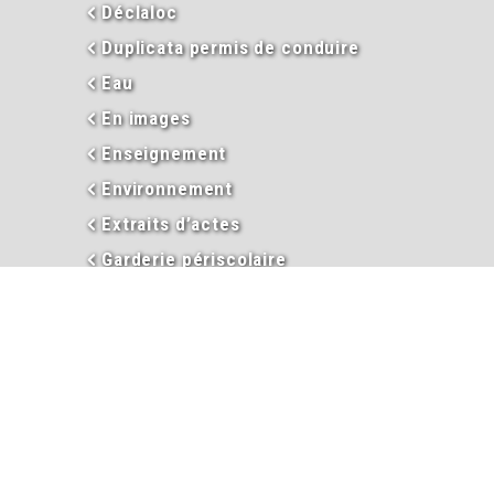
Déclaloc
Duplicata permis de conduire
Eau
En images
Enseignement
Environnement
Extraits d’actes
Garderie périscolaire
Hébergement et taxe de séjour
Informations
Inscriptions garderie / cantine
Inscription liste électorale
Intercommunalité
Les élus