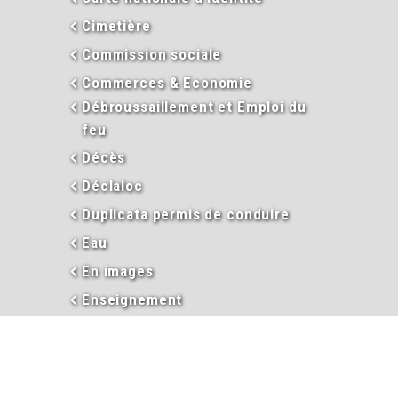
Cimetière
Commission sociale
Commerces & Economie
Débroussaillement et Emploi du
feu
Décès
Déclaloc
Duplicata permis de conduire
Eau
En images
Enseignement
Environnement
Extraits d’actes
Garderie périscolaire