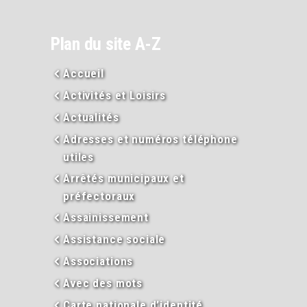
Plan du site A-Z
Accueil
Activités et Loisirs
Actualités
Adresses et numéros téléphone
utiles
Arrêtés municipaux et
préfectoraux
Assainissement
Assistance sociale
Associations
Avec des mots
Carte nationale d’identité