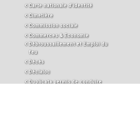
Carte nationale d’identité
Cimetière
Commission sociale
Commerces & Economie
Débroussaillement et Emploi du
feu
Décès
Déclaloc
Duplicata permis de conduire
Eau
En images
Enseignement
Environnement
Extraits d’actes