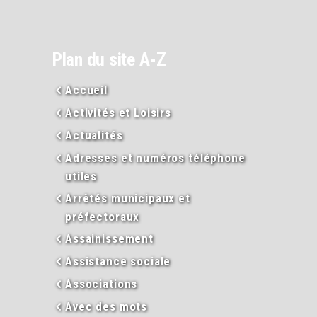
Plan du site A-Z
Accueil
Activités et Loisirs
Actualités
Adresses et numéros téléphone
utiles
Arrêtés municipaux et
préfectoraux
Assainissement
Assistance sociale
Associations
Avec des mots