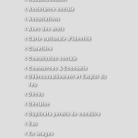
Assistance sociale
Associations
Avec des mots
Carte nationale d’identité
Cimetière
Commission sociale
Commerces & Economie
Débroussaillement et Emploi du
feu
Décès
Déclaloc
Duplicata permis de conduire
Eau
En images