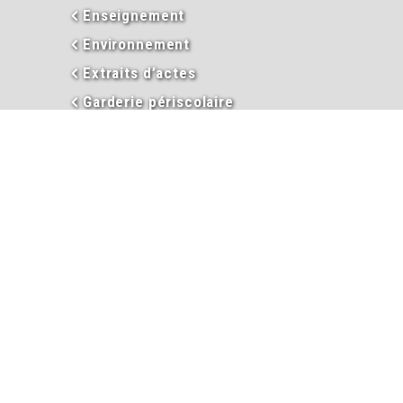
Enseignement
Environnement
Extraits d’actes
Garderie périscolaire
Hébergement et taxe de séjour
Informations
Inscriptions garderie / cantine
Inscription liste électorale
Intercommunalité
Les élus
Mariage
Naissance
PACS
Passeport