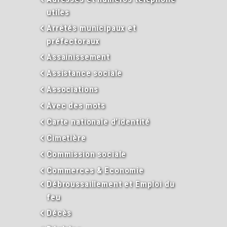
utiles
Arrêtés municipaux et
préfectoraux
Assainissement
Assistance sociale
Associations
Avec des mots
Carte nationale d’identité
Cimetière
Commission sociale
Commerces & Economie
Débroussaillement et Emploi du
feu
Décès