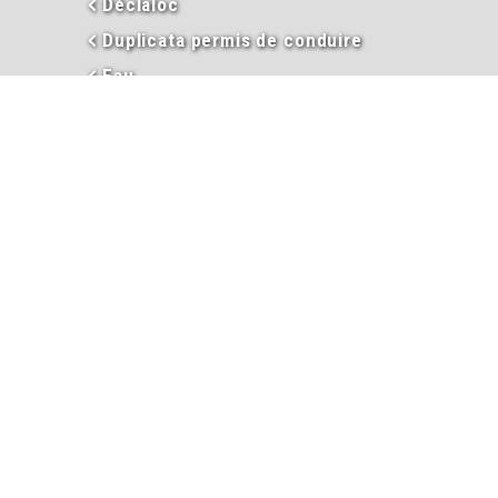
Déclaloc
Duplicata permis de conduire
Eau
En images
Enseignement
Environnement
Extraits d’actes
Garderie périscolaire
Hébergement et taxe de séjour
Informations
Inscriptions garderie / cantine
Inscription liste électorale
Intercommunalité
Les élus
Mariage