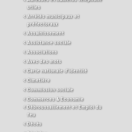
utiles
Arrêtés municipaux et
préfectoraux
Assainissement
Assistance sociale
Associations
Avec des mots
Carte nationale d’identité
Cimetière
Commission sociale
Commerces & Economie
Débroussaillement et Emploi du
feu
Décès