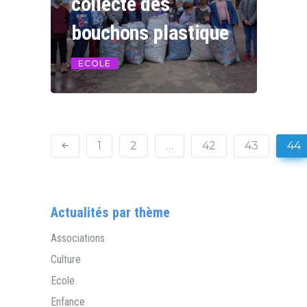
collecte des
bouchons plastique
ECOLE
1
2
…
42
43
44
Actualités par thème
Associations
Culture
Ecole
Enfance