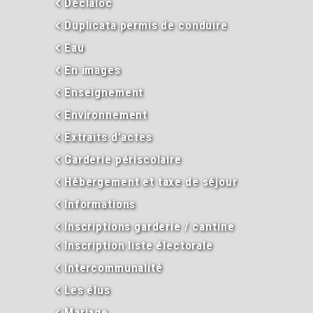
Déclaloc
Duplicata permis de conduire
Eau
En images
Enseignement
Environnement
Extraits d’actes
Garderie périscolaire
Hébergement et taxe de séjour
Informations
Inscriptions garderie / cantine
Inscription liste électorale
Intercommunalité
Les élus
Mariage