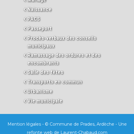
Naissance
PACS
Passeport
Procès-verbaux des conseils
municipaux
Ramassage des ordures et des
encombrants
Salle des fêtes
Transports en commun
Urbanisme
Vie municipale
Mention légales
- © Commune de Prades, Ardèche - Une
refonte web de
Laurent-Chabaud.com