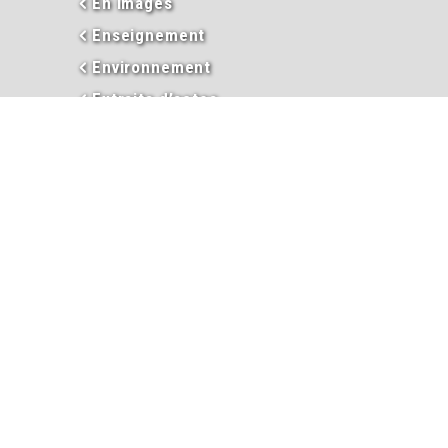
En images
Enseignement
Environnement
Extraits d’actes
Garderie périscolaire
Hébergement et taxe de séjour
Informations
Inscriptions garderie / cantine
Inscription liste électorale
Intercommunalité
Les élus
Mariage
Naissance
PACS
Passeport