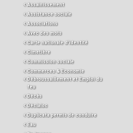
Assainissement
Assistance sociale
Associations
Avec des mots
Carte nationale d’identité
Cimetière
Commission sociale
Commerces & Economie
Débroussaillement et Emploi du
feu
Décès
Déclaloc
Duplicata permis de conduire
Eau