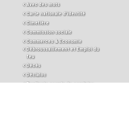
Avec des mots
Carte nationale d’identité
Cimetière
Commission sociale
Commerces & Economie
Débroussaillement et Emploi du
feu
Décès
Déclaloc
Duplicata permis de conduire
Eau
En images
Enseignement
Environnement