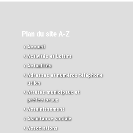
Plan du site A-Z
Accueil
Activités et Loisirs
Actualités
Adresses et numéros téléphone
utiles
Arrêtés municipaux et
préfectoraux
Assainissement
Assistance sociale
Associations