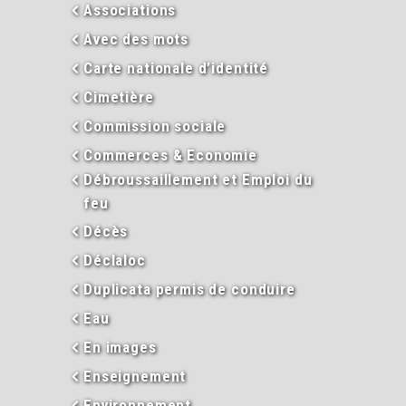
Associations
Avec des mots
Carte nationale d’identité
Cimetière
Commission sociale
Commerces & Economie
Débroussaillement et Emploi du
feu
Décès
Déclaloc
Duplicata permis de conduire
Eau
En images
Enseignement
Environnement