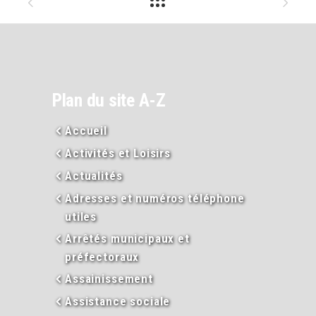
Plan du site A-Z
Accueil
Activités et Loisirs
Actualités
Adresses et numéros téléphone
utiles
Arrêtés municipaux et
préfectoraux
Assainissement
Assistance sociale