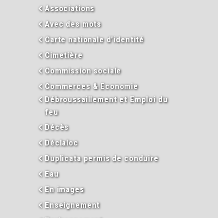
Associations
Avec des mots
Carte nationale d’identité
Cimetière
Commission sociale
Commerces & Economie
Débroussaillement et Emploi du
feu
Décès
Déclaloc
Duplicata permis de conduire
Eau
En images
Enseignement