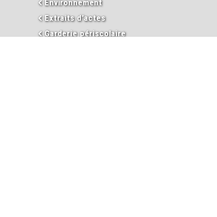
Environnement
Extraits d’actes
Garderie périscolaire
Hébergement et taxe de séjour
Informations
Inscriptions garderie / cantine
Inscription liste électorale
Intercommunalité
Les élus
Mariage
Naissance
PACS
Passeport
Procès-verbaux des conseils
municipaux