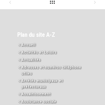
Plan du site A-Z
Accueil
Activités et Loisirs
Actualités
Adresses et numéros téléphone
utiles
Arrêtés municipaux et
préfectoraux
Assainissement
Assistance sociale