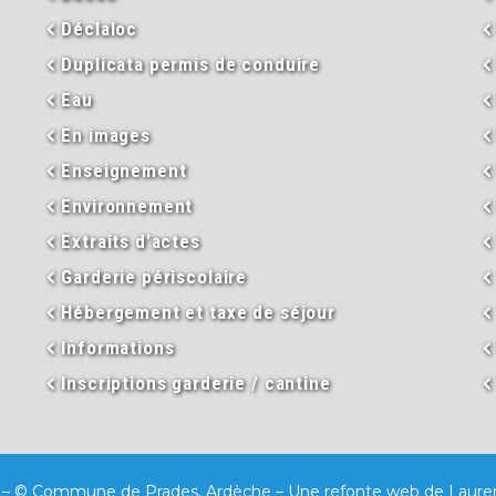
Déclaloc
Duplicata permis de conduire
Eau
En images
Enseignement
Environnement
Extraits d’actes
Garderie périscolaire
Hébergement et taxe de séjour
Informations
Inscriptions garderie / cantine
– © Commune de Prades, Ardèche – Une refonte web de
Laure