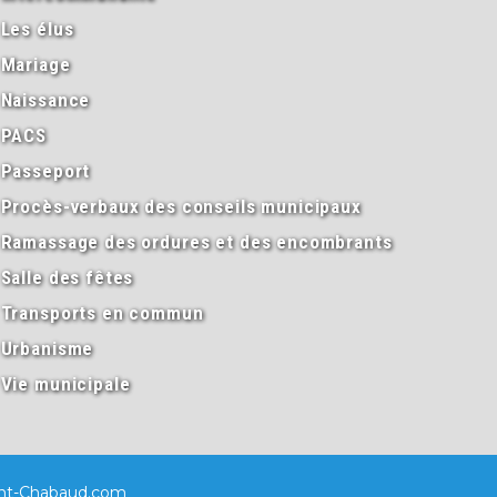
Les élus
Mariage
Naissance
PACS
Passeport
Procès-verbaux des conseils municipaux
Ramassage des ordures et des encombrants
Salle des fêtes
Transports en commun
Urbanisme
Vie municipale
nt-Chabaud.com