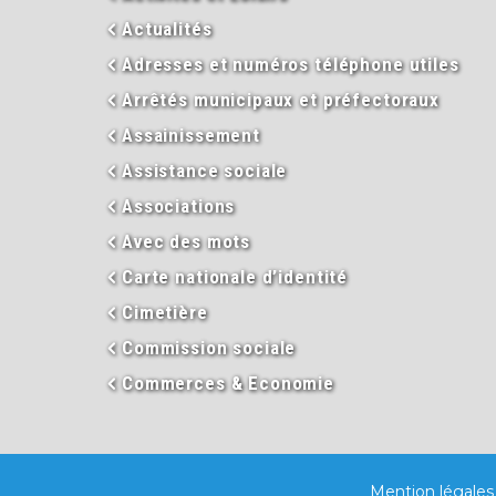
Actualités
Adresses et numéros téléphone utiles
Arrêtés municipaux et préfectoraux
Assainissement
Assistance sociale
Associations
Avec des mots
Carte nationale d’identité
Cimetière
Commission sociale
Commerces & Economie
Mention légales