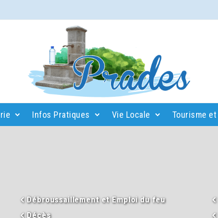
rie
Infos Pratiques
Vie Locale
Tourisme et 
Débroussaillement et Emploi du feu
Décès