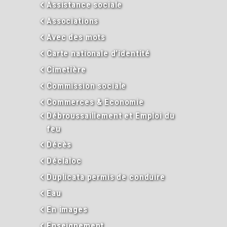
Assistance sociale
Associations
Avec des mots
Carte nationale d’identité
Cimetière
Commission sociale
Commerces & Economie
Débroussaillement et Emploi du
feu
Décès
Déclaloc
Duplicata permis de conduire
Eau
En images
Enseignement