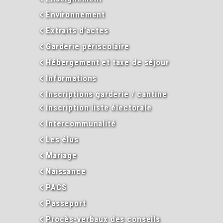
Environnement
Extraits d’actes
Garderie périscolaire
Hébergement et taxe de séjour
Informations
Inscriptions garderie / cantine
Inscription liste électorale
Intercommunalité
Les élus
Mariage
Naissance
PACS
Passeport
Procès-verbaux des conseils