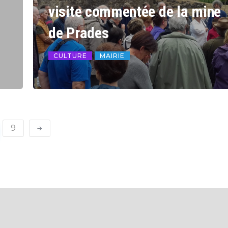
visite commentée de la mine
de Prades
CULTURE
MAIRIE
9