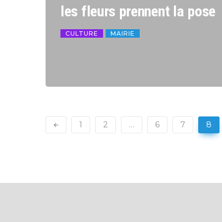
les fleurs prennent la pose
CULTURE
MAIRIE
1
2
…
6
7
8