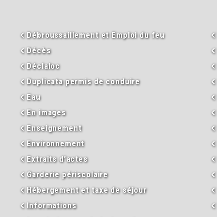
Débroussaillement et Emploi du feu
Décès
Déclaloc
Duplicata permis de conduire
Eau
En images
Enseignement
Environnement
Extraits d’actes
Garderie périscolaire
Hébergement et taxe de séjour
Informations