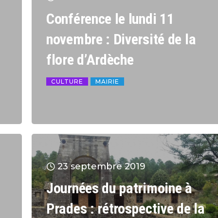
Conférence le lundi 11
novembre : Diversité de la
flore d’Ardèche
CULTURE
MAIRIE
23 septembre 2019
Journées du patrimoine à
d
Prades : rétrospective de la