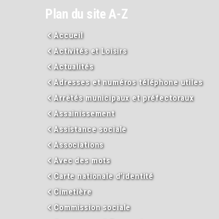
Plan du site A-Z
Accueil
Activités et Loisirs
Actualités
Adresses et numéros téléphone utiles
Arrêtés municipaux et préfectoraux
Assainissement
Assistance sociale
Associations
Avec des mots
Carte nationale d’identité
Cimetière
Commission sociale