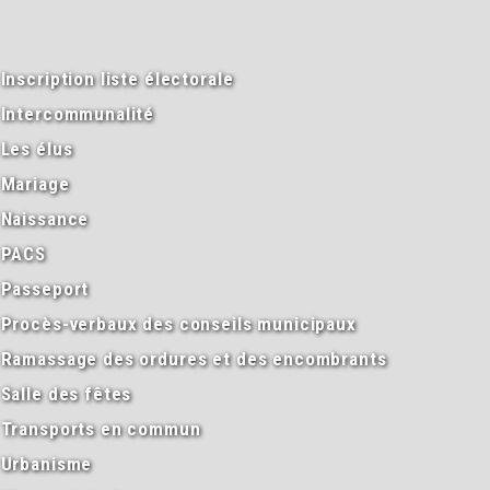
Inscription liste électorale
Intercommunalité
Les élus
Mariage
Naissance
PACS
Passeport
Procès-verbaux des conseils municipaux
Ramassage des ordures et des encombrants
Salle des fêtes
Transports en commun
Urbanisme