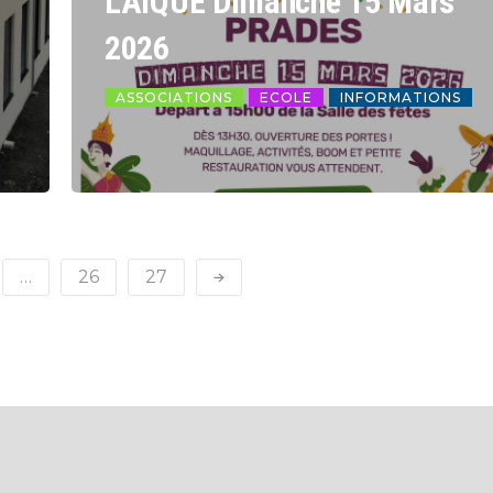
LAIQUE Dimanche 15 Mars
2026
ASSOCIATIONS
ECOLE
INFORMATIONS
…
26
27