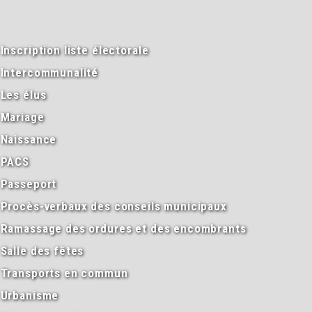
Inscription liste électorale
Intercommunalité
Les élus
Mariage
Naissance
PACS
Passeport
Procès-verbaux des conseils municipaux
Ramassage des ordures et des encombrants
Salle des fêtes
Transports en commun
Urbanisme