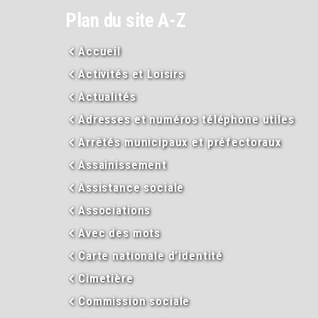
Plan du site A-Z
Accueil
Activités et Loisirs
Actualités
Adresses et numéros téléphone utiles
Arrêtés municipaux et préfectoraux
Assainissement
Assistance sociale
Associations
Avec des mots
Carte nationale d’identité
Cimetière
Commission sociale