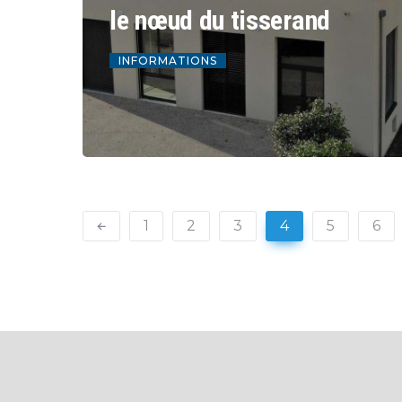
le nœud du tisserand
INFORMATIONS
1
2
3
4
5
6