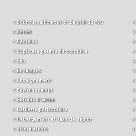
Débroussaillement et Emploi du feu
Décès
Déclaloc
Duplicata permis de conduire
Eau
En images
Enseignement
Environnement
Extraits d’actes
Garderie périscolaire
Hébergement et taxe de séjour
Informations